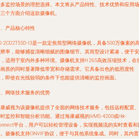
众多监控场景的理想选择。本文将从产品特性、技术优势和应用
景三个方面介绍这款摄像机。
一、产品核心特性
S-2CD2T55D-I3是一款定焦筒型网络摄像机，具备500万像素的
分辨率，能够捕捉清晰细腻的图像细节。其筒型设计紧凑，便于
，适用于室内外多种环境。摄像机支持H.265高效压缩技术，在
证画质的同时显著降低带宽和存储需求。它具备出色的低照度性
能，即使在光线较弱的条件下也能提供清晰的监控画面。
二、网络技术服务的优势
海康威视为该摄像机提供了全面的网络技术服务，包括远程配置
时监控和智能分析功能。通过海康威视的iVMS-4200或Hik-
onnect平台，用户可以轻松管理设备，实现视频流的实时查看和
。摄像机支持ONVIF协议，便于与其他系统集成。同时，其内