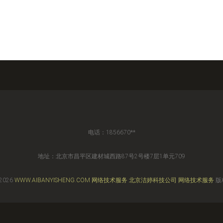
电话：1856670**
地址：北京市昌平区建材城西路87号2号楼7层1单元709
 2026
WWW.AIBANYISHENG.COM
网络技术服务
北京洁婷科技公司
网络技术服务
版