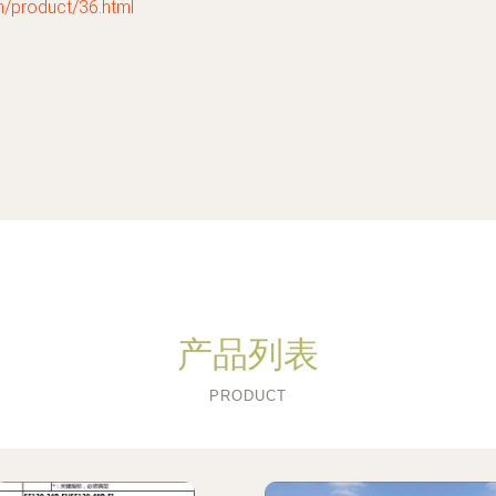
roduct/36.html
产品列表
PRODUCT