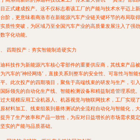
项目正式建成投产。这不仅标志着该工厂的产能与技术水平迈上
的台阶，更意味着商洛市在新能源汽车产业链关键环节的布局取
了实质性突破，为区域乃至全国汽车产业的高质量发展注入了强
的数字化动能。
一、 四期投产：夯实智能制造硬实力
弗迪科技作为新能源汽车核心零部件的重要供应商，其线束产品
誉为汽车的“神经网络”，直接关系到整车的安全性、可靠性与智能
水平。此次投产的四期项目，聚焦于高端线束的研发与生产，引
了国际领先的自动化生产线、智能检测设备和精益制造管理系统
通过大规模应用工业机器人、机器视觉与物联网技术，工厂实现
从原材料加工、线束组装到最终测试的全流程自动化与智能化，
幅提升了生产效率和产品一致性，为应对日益增长的市场需求奠
了坚实的产能与品质基础。